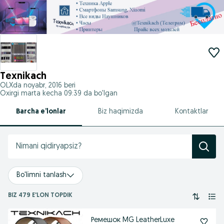
Texnikach
OLXda
noyabr, 2016
beri
Oxirgi marta kecha 09:39 da bo'lgan
Barcha e’lonlar
Biz haqimizda
Kontaktlar
Bo'limni tanlash
BIZ 479 E'LON TOPDIK
Ремешок MG LeatherLuxe