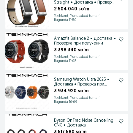
Straight • Доставка • Проверка
при получении
2 504 040 so’m
Toshkent, Yunusobod tumani
Bugunda 11:50
Amazfit Balance 2 • Доставка •
Проверка при получении
3 398 340 so’m
Toshkent, Yunusobod tumani
Bugunda 11:08
Samsung Watch Ultra 2025 •
Доставка • Проверка при
получении
3 934 920 so’m
Toshkent, Yunusobod tumani
Bugunda 10:09
Dyson OnTrac Noise Cancelling
CNC • Доставка
3 517 580 so’m