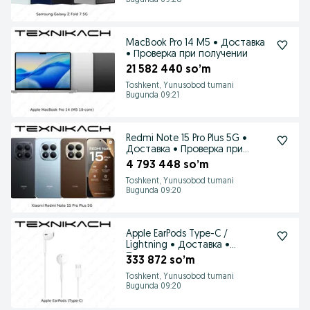
Bugunda 09:28
MacBook Pro 14 M5 • Доставка
• Проверка при получении
21 582 440 so’m
Toshkent, Yunusobod tumani
Bugunda 09:21
Redmi Note 15 Pro Plus 5G •
Доставка • Проверка при
получении
4 793 448 so’m
Toshkent, Yunusobod tumani
Bugunda 09:20
Apple EarPods Type-C /
Lightning • Доставка •
Проверка при получении
333 872 so’m
Toshkent, Yunusobod tumani
Bugunda 09:20